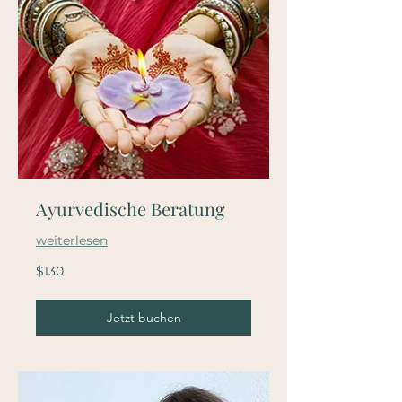
Ayurvedische Beratung
weiterlesen
130
$130
US
dollars
Jetzt buchen