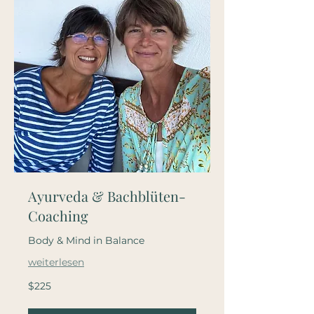
Ayurveda & Bachblüten-
Coaching
Body & Mind in Balance
weiterlesen
225
$225
US
dollars