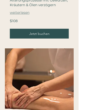
Alterungsprozesse mit Gewürzen,
Kräutern & Ölen verzögern
weiterlesen
108
$108
US
dollars
Jetzt buchen