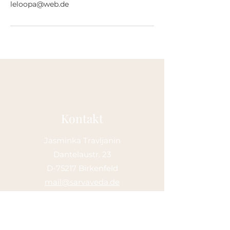
leloopa@web.de
Kontakt
Jasminka Travljanin
Dantelaustr. 23
D-75217 Birkenfeld
mail@sarvaveda.de
Telefonische Sprechzeiten:
Montag - Freitag:
14.00 - 15.00
Uhr