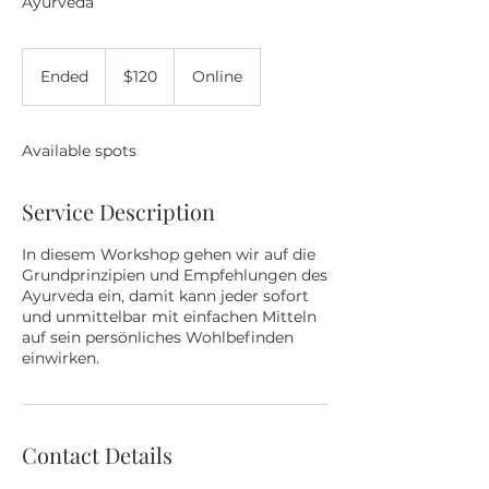
Ayurveda
120
US
Ended
E
$120
Online
dollars
n
d
e
Available spots
d
Service Description
In diesem Workshop gehen wir auf die
Grundprinzipien und Empfehlungen des
Ayurveda ein, damit kann jeder sofort
und unmittelbar mit einfachen Mitteln
auf sein persönliches Wohlbefinden
einwirken.
Contact Details